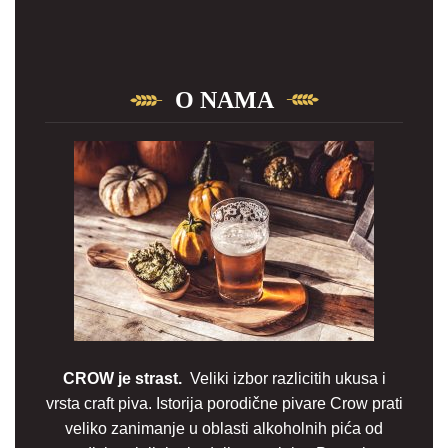
O NAMA
CROW je strast.
Veliki izbor razlicitih ukusa i
vrsta craft piva. Istorija porodične pivare Crow prati
veliko zanimanje u oblasti alkoholnih pića od